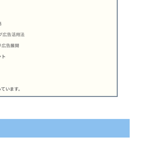
略
ング広告活用法
リ広告展開
ント
っています。