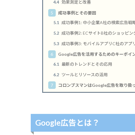
4.4
効果測定と改善
5
成功事例とその要因
5.1
成功事例1: 中小企業A社の検索広告戦
5.2
成功事例2: ECサイトB社のショッピ
5.3
成功事例3: モバイルアプリC社のアプ
6
Google広告を活用するためのキーポイ
6.1
最新のトレンドとその応用
6.2
ツールとリソースの活用
7
コロンブスマンはGoogle広告を取り扱
Google広告とは？